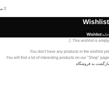
من
Wishlist
خانه
Wishlist
This wishlist is empty.
You don't have any products in the wishlist yet.
You will find a lot of interesting products on our "Shop" page.
بازگشت به فروشگاه